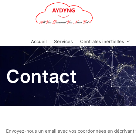
Aller
au
contenu
www.aydyng.eu
Accueil
Services
Centrales inertielles
Contact
Envoyez-nous un email avec vos coordonnées en décrivant v